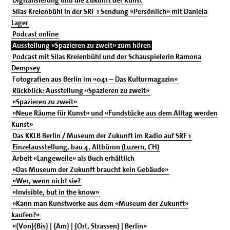
Silas Kreienbühl in der SRF 1 Sendung «Persönlich» mit Daniela
Lager
Podcast online
Ausstellung «Spazieren zu zweit» zum hören
Podcast mit Silas Kreienbühl und der Schauspielerin Ramona
Dempsey
Fotografien aus Berlin im «041 – Das Kulturmagazin»
Rückblick: Ausstellung «Spazieren zu zweit»
«Spazieren zu zweit»
«Neue Räume für Kunst» und «Fundstücke aus dem Alltag werden
Kunst»
Das KKLB Berlin / Museum der Zukunft im Radio auf SRF 1
Einzelausstellung, bau 4, Altbüron (Luzern, CH)
Arbeit «Langeweile» als Buch erhältlich
«Das Museum der Zukunft braucht kein Gebäude»
«Wer, wenn nicht sie?
«Invisible, but in the know»
«Kann man Kunstwerke aus dem «Museum der Zukunft»
kaufen?»
«{Von}{Bis} | {Am} | {Ort, Strassen} | Berlin»