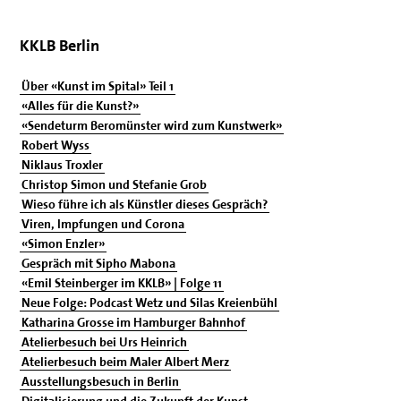
KKLB Berlin
Über «Kunst im Spital» Teil 1
«Alles für die Kunst?»
«Sendeturm Beromünster wird zum Kunstwerk»
Robert Wyss
Niklaus Troxler
Christop Simon und Stefanie Grob
Wieso führe ich als Künstler dieses Gespräch?
Viren, Impfungen und Corona
«Simon Enzler»
Gespräch mit Sipho Mabona
«Emil Steinberger im KKLB» | Folge 11
Neue Folge: Podcast Wetz und Silas Kreienbühl
Katharina Grosse im Hamburger Bahnhof
Atelierbesuch bei Urs Heinrich
Atelierbesuch beim Maler Albert Merz
Ausstellungsbesuch in Berlin
Digitalisierung und die Zukunft der Kunst