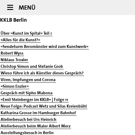
MENÜ
KKLB Berlin
Über «Kunst im Spital» Teil 1
«Alles für die Kunst?»
«Sendeturm Beromünster wird zum Kunstwerk»
Robert Wyss
Niklaus Troxler
Christop Simon und Stefanie Grob
Wieso führe ich als Künstler dieses Gespräch?
Viren, Impfungen und Corona
«Simon Enzler»
Gespräch mit Sipho Mabona
«Emil Steinberger im KKLB» | Folge 11
Neue Folge: Podcast Wetz und Silas Kreienbühl
Katharina Grosse im Hamburger Bahnhof
Atelierbesuch bei Urs Heinrich
Atelierbesuch beim Maler Albert Merz
Ausstellungsbesuch in Berlin