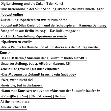
Digitalisierung und die Zukunft der Kunst
Silas Kreienbühl in der SRF 1 Sendung «Persönlich» mit Daniela Lager
Podcast online
Ausstellung «Spazieren zu zweit» zum hören
Podcast mit Silas Kreienbühl und der Schauspielerin Ramona Dempsey
Fotografien aus Berlin im «041 – Das Kulturmagazin»
Rückblick: Ausstellung «Spazieren zu zweit»
«Spazieren zu zweit»
«Neue Räume für Kunst» und «Fundstücke aus dem Alltag werden
Kunst»
Das KKLB Berlin / Museum der Zukunft im Radio auf SRF 1
Einzelausstellung, bau 4, Altbüron (Luzern, CH)
Arbeit «Langeweile» als Buch erhältlich
«Das Museum der Zukunft braucht kein Gebäude»
«Wer, wenn nicht sie?
«Invisible, but in the know»
«Kann man Kunstwerke aus dem «Museum der Zukunft» kaufen?»
«{Von}{Bis} | {Am} | {Ort, Strassen} | Berlin»
At the honest place
Am ehrlichen Ort