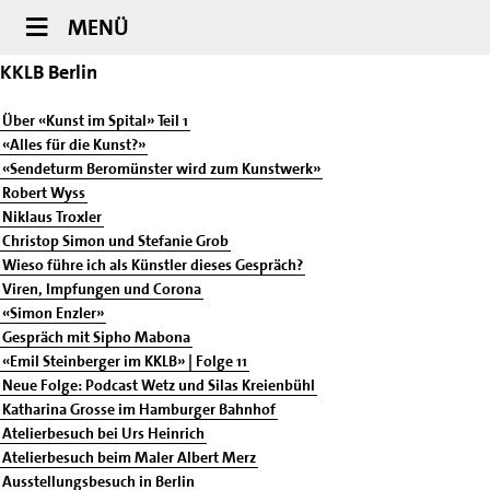
MENÜ
KKLB Berlin
Über «Kunst im Spital» Teil 1
«Alles für die Kunst?»
«Sendeturm Beromünster wird zum Kunstwerk»
Robert Wyss
Niklaus Troxler
Christop Simon und Stefanie Grob
Wieso führe ich als Künstler dieses Gespräch?
Viren, Impfungen und Corona
«Simon Enzler»
Gespräch mit Sipho Mabona
«Emil Steinberger im KKLB» | Folge 11
Neue Folge: Podcast Wetz und Silas Kreienbühl
Katharina Grosse im Hamburger Bahnhof
Atelierbesuch bei Urs Heinrich
Atelierbesuch beim Maler Albert Merz
Ausstellungsbesuch in Berlin