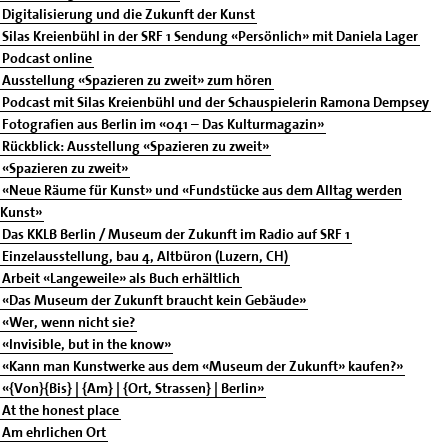
Digitalisierung und die Zukunft der Kunst
Silas Kreienbühl in der SRF 1 Sendung «Persönlich» mit Daniela Lager
Podcast online
Ausstellung «Spazieren zu zweit» zum hören
Podcast mit Silas Kreienbühl und der Schauspielerin Ramona Dempsey
Fotografien aus Berlin im «041 – Das Kulturmagazin»
Rückblick: Ausstellung «Spazieren zu zweit»
«Spazieren zu zweit»
«Neue Räume für Kunst» und «Fundstücke aus dem Alltag werden
Kunst»
Das KKLB Berlin / Museum der Zukunft im Radio auf SRF 1
Einzelausstellung, bau 4, Altbüron (Luzern, CH)
Arbeit «Langeweile» als Buch erhältlich
«Das Museum der Zukunft braucht kein Gebäude»
«Wer, wenn nicht sie?
«Invisible, but in the know»
«Kann man Kunstwerke aus dem «Museum der Zukunft» kaufen?»
«{Von}{Bis} | {Am} | {Ort, Strassen} | Berlin»
At the honest place
Am ehrlichen Ort