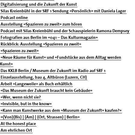
Digitalisierung und die Zukunft der Kunst
Silas Kreienbühl in der SRF 1 Sendung «Persönlich» mit Daniela Lager
Podcast online
Ausstellung «Spazieren zu zweit» zum hören
Podcast mit Silas Kreienbühl und der Schauspielerin Ramona Dempsey
Fotografien aus Berlin im «041 – Das Kulturmagazin»
Rückblick: Ausstellung «Spazieren zu zweit»
«Spazieren zu zweit»
«Neue Räume für Kunst» und «Fundstücke aus dem Alltag werden
Kunst»
Das KKLB Berlin / Museum der Zukunft im Radio auf SRF 1
Einzelausstellung, bau 4, Altbüron (Luzern, CH)
Arbeit «Langeweile» als Buch erhältlich
«Das Museum der Zukunft braucht kein Gebäude»
«Wer, wenn nicht sie?
«Invisible, but in the know»
«Kann man Kunstwerke aus dem «Museum der Zukunft» kaufen?»
«{Von}{Bis} | {Am} | {Ort, Strassen} | Berlin»
At the honest place
Am ehrlichen Ort