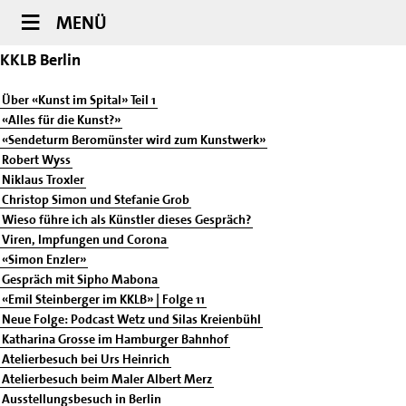
MENÜ
KKLB Berlin
Über «Kunst im Spital» Teil 1
«Alles für die Kunst?»
«Sendeturm Beromünster wird zum Kunstwerk»
Robert Wyss
Niklaus Troxler
Christop Simon und Stefanie Grob
Wieso führe ich als Künstler dieses Gespräch?
Viren, Impfungen und Corona
«Simon Enzler»
Gespräch mit Sipho Mabona
«Emil Steinberger im KKLB» | Folge 11
Neue Folge: Podcast Wetz und Silas Kreienbühl
Katharina Grosse im Hamburger Bahnhof
Atelierbesuch bei Urs Heinrich
Atelierbesuch beim Maler Albert Merz
Ausstellungsbesuch in Berlin